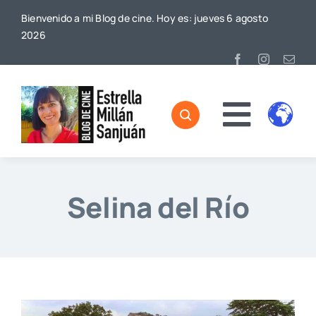
Saltar
Bienvenido a mi Blog de cine. Hoy es: jueves 6 agosto
al
2026
contenido
Toggl
Home
Naviga
Sobre mí
Selina del Río
De Cine
Blog
Contacto