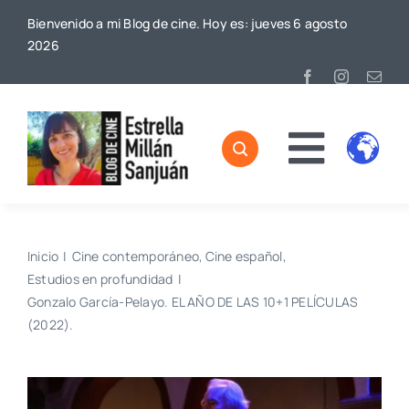
Saltar
Bienvenido a mi Blog de cine. Hoy es: jueves 6 agosto
al
2026
contenido
Toggl
Home
Naviga
Sobre mí
Inicio
Cine contemporáneo
Cine español
Estudios en profundidad
De Cine
Gonzalo García-Pelayo. EL AÑO DE LAS 10+1 PELÍCULAS
(2022).
Blog
Contacto