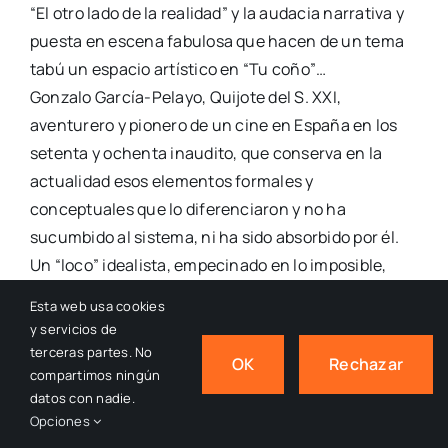
“El otro lado de la realidad” y la audacia narrativa y
puesta en escena fabulosa que hacen de un tema
tabú un espacio artístico en “Tu coño”…
Gonzalo García-Pelayo, Quijote del S. XXI,
aventurero y pionero de un cine en España en los
setenta y ochenta inaudito, que conserva en la
actualidad esos elementos formales y
conceptuales que lo diferenciaron y no ha
sucumbido al sistema, ni ha sido absorbido por él.
Un “loco” idealista, empecinado en lo imposible,
defensor de lo antiacadémico, rodeado de los
Esta web usa cookies
suyos, patriarca de una familia inabarcable con
y servicios de
una imperiosa fuerza creativa, inagotable que, en
terceras partes. No
OK
Rechazar
palabras suyas en la película “El año de las 10+1
compartimos ningún
datos con nadie.
películas (2023), ‘making-of’ resumen del
Opciones
proyecto, de Carlos Escolano, desea seguir rodando