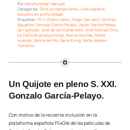
Por
Estrella Millán Sanjuán
Categorías:
Cine contemporáneo
,
Cine español
,
Estudios en profundidad
Etiquetas:
10+1
,
Charo López
,
Diego Carrasco
,
Dolores
Agujetas
,
Gonzalo García-Pelayo
,
Javier García-Pelayo
,
Jeri Iglesias
,
José de los Camarones
,
José Manuel Cruz
,
La Zanfoña producciones
,
Nueve Sevillas
,
Rodar
vviendo
,
Selina del Río
,
Serie Gong
,
Siete Jereles
,
Tomasito
Un Quijote en pleno S. XXI.
Gonzalo García-Pelayo.
Con motivo de la reciente inclusión en la
plataforma española FlixOlé de las películas de