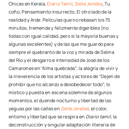
Chicas en Kerala,
Diario Tamil
,
Siete Jereles
, Tu
coño, Pensamiento insurrecto, El otro lado de la
realidad y Arde. Películas que no rebasan los 75
minutos, tremenda y felizmente digeribles (no
todas con igual calidad, pero sí la mayoría buenas y
algunas excelentes) y de las que me guardo para
siempre el quebranto de la voz y mirada de Selina
del Río y el desgarro e intensidad de José de los
Camarones en “Alma quebrada”; la alegría de vivir y
la irreverencia de los artistas y actores de “Dejen de
prohibir que no alcanzo a desobedecer todo”; lo
místico y puesta en escena solemne de algunos
momentos, el duende nocturno y libertad de las
yeguas por las calles en
Siete Jereles
; el color,
entorno y libertad que se respira en
Diario tamil
; la
deconstrucción y singular adaptación literaria de