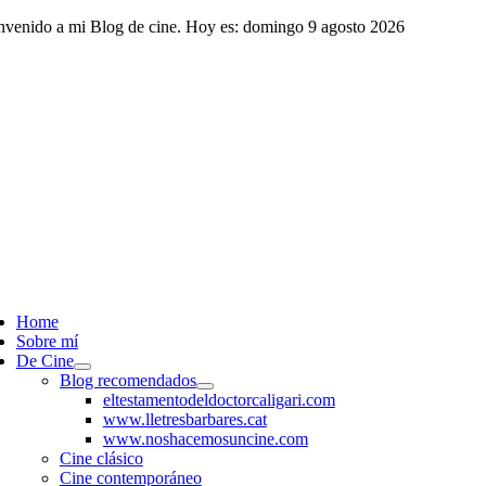
Saltar
nvenido a mi Blog de cine. Hoy es: domingo 9 agosto 2026
al
contenido
ggle
vigation
Home
Sobre mí
De Cine
Blog recomendados
eltestamentodeldoctorcaligari.com
www.lletresbarbares.cat
www.noshacemosuncine.com
Cine clásico
Cine contemporáneo