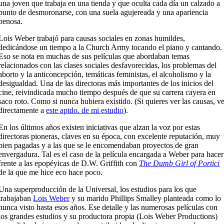
una joven que trabaja en una tienda y que oculta cada día un calzado a
punto de desmoronarse, con una suela agujereada y una apariencia
penosa.
Lois Weber trabajó para causas sociales en zonas humildes,
dedicándose un tiempo a la Church Army tocando el piano y cantando.
Eso se nota en muchas de sus películas que abordaban temas
relacionados con las clases sociales desfavorecidas, los problemas del
aborto y la anticoncepción, temáticas feministas, el alcoholismo y la
desigualdad. Una de las directoras más importantes de los inicios del
cine, reivindicada mucho tiempo después de que su carrera cayera en
saco roto. Como si nunca hubiera existido. (Si quieres ver las causas, v
directamente a
este aptdo. de mi estudio
).
En los últimos años existen iniciativas que alzan la voz por estas
directoras pioneras, claves en su época, con excelente reputación, muy
bien pagadas y a las que se le encomendaban proyectos de gran
envergadura. Tal es el caso de la película encargada a Weber para hacer
frente a las epopéyicas de D.W. Griffith con
The Dumb Girl of Portici
de la que me hice eco hace poco.
Una superproducción de la Universal, los estudios para los que
trabajaban
Lois Weber
y su marido Phillips Smalley planteada como lo
nunca visto hasta esos años. Ese detalle y las numerosas películas con
los grandes estudios y su productora propia (Lois Weber Productions)