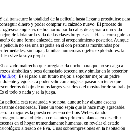
Y así transcurre la totalidad de la película hasta llegar a prostituirse para
conseguir dinero y poder comprar su calzado nuevo. El proceso de
progresiva angustia, de bochorno por la calle, de aspirar a una vida
mejor, de idolatrar la vida de las clases burguesas… Hasta conseguir su
sueño de una forma enlazada con al arrepentimiento posterior. Aunque
la película no sea una tragedia en sí con personas moribundas por
enfermedades, sin hogar, familias numerosas o jefes explotadores, la
chica vive la suya propia.
El calzado maltrecho que arregla cada noche para que no se caiga a
trozos simboliza y pesa demasiado (escena muy similar en la posterior
The Blot
). Es el paso a un futuro mejor, a soportar mejor un padre
indolente y egoísta, a poder salir con amigas a pasear sin tener que
esconderlos debajo de unos largos vestidos o el mostrador de su trabajo
Es el todo o nada y se la juega.
La película está restaurada y se nota, aunque hay alguna escena
bastante deteriorada. Tiene un tono sepia que la hace muy agradable,
pero lo mejor es la puesta en escena de Lois Weber, dando
protagonismo al objeto en constantes primeros planos, en describir
escenas en el hogar tremendamente humanas, en revelar el estado
psicológico alterado de Eva. Unas sobreimpresiones en la habitación