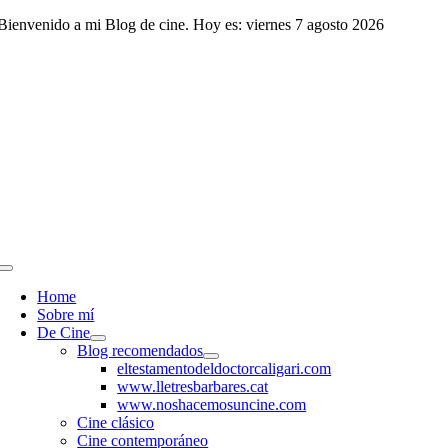
Saltar
Bienvenido a mi Blog de cine. Hoy es: viernes 7 agosto 2026
al
contenido
Toggle
Navigation
Home
Sobre mí
De Cine
Blog recomendados
eltestamentodeldoctorcaligari.com
www.lletresbarbares.cat
www.noshacemosuncine.com
Cine clásico
Cine contemporáneo