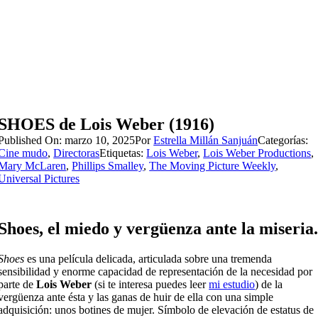
SHOES de Lois Weber (1916)
Published On: marzo 10, 2025
Por
Estrella Millán Sanjuán
Categorías:
Cine mudo
,
Directoras
Etiquetas:
Lois Weber
,
Lois Weber Productions
,
Mary McLaren
,
Phillips Smalley
,
The Moving Picture Weekly
,
Universal Pictures
Shoes, el miedo y vergüenza ante la miseria
Shoes
es una película delicada, articulada sobre una tremenda
sensibilidad y enorme capacidad de representación de la necesidad por
parte de
Lois Weber
(si te interesa puedes leer
mi estudio
) de la
vergüenza ante ésta y las ganas de huir de ella con una simple
adquisición: unos botines de mujer. Símbolo de elevación de estatus de