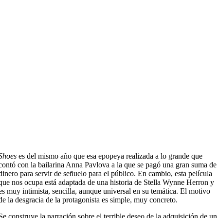
Shoes
es del mismo año que esa epopeya realizada a lo grande que
contó con la bailarina Anna Pavlova a la que se pagó una gran suma de
dinero para servir de señuelo para el público. En cambio, esta película
que nos ocupa está adaptada de una historia de Stella Wynne Herron y
es muy intimista, sencilla, aunque universal en su temática. El motivo
de la desgracia de la protagonista es simple, muy concreto.
Se construye la narración sobre el terrible deseo de la adquisición de un