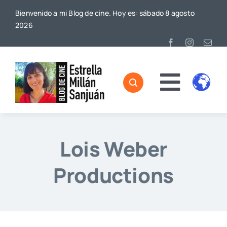
Saltar
Bienvenido a mi Blog de cine. Hoy es: sábado 8 agosto
al
2026
contenido
Toggl
Home
Naviga
Sobre mí
Lois Weber
De Cine
Productions
Blog
Contacto