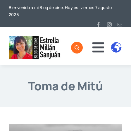
Saltar
Bienvenido a mi Blog de cine. Hoy es: viernes 7 agosto
al
2026
contenido
Toggl
Home
Naviga
Sobre mí
Toma de Mitú
De Cine
Blog
Contacto