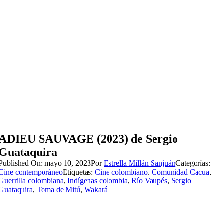
ADIEU SAUVAGE (2023) de Sergio
Guataquira
Published On: mayo 10, 2023
Por
Estrella Millán Sanjuán
Categorías:
Cine contemporáneo
Etiquetas:
Cine colombiano
,
Comunidad Cacua
,
Guerrilla colombiana
,
Indígenas colombia
,
Río Vaupés
,
Sergio
Guataquira
,
Toma de Mitú
,
Wakará