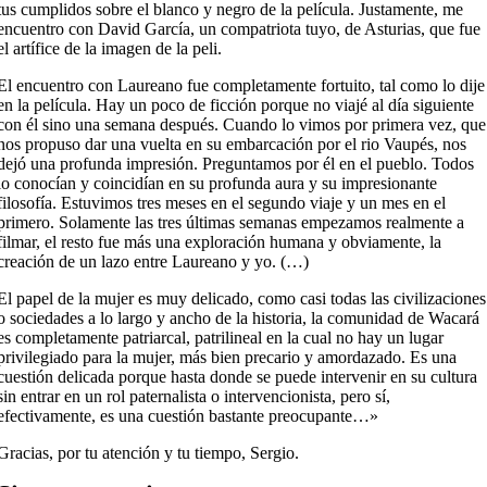
tus cumplidos sobre el blanco y negro de la película. Justamente, me
encuentro con David García, un compatriota tuyo, de Asturias, que fue
el artífice de la imagen de la peli.
El encuentro con Laureano fue completamente fortuito, tal como lo dije
en la película. Hay un poco de ficción porque no viajé al día siguiente
con él sino una semana después. Cuando lo vimos por primera vez, que
nos propuso dar una vuelta en su embarcación por el rio Vaupés, nos
dejó una profunda impresión. Preguntamos por él en el pueblo. Todos
lo conocían y coincidían en su profunda aura y su impresionante
filosofía. Estuvimos tres meses en el segundo viaje y un mes en el
primero. Solamente las tres últimas semanas empezamos realmente a
filmar, el resto fue más una exploración humana y obviamente, la
creación de un lazo entre Laureano y yo. (…)
El papel de la mujer es muy delicado, como casi todas las civilizaciones
o sociedades a lo largo y ancho de la historia, la comunidad de Wacará
es completamente patriarcal, patrilineal en la cual no hay un lugar
privilegiado para la mujer, más bien precario y amordazado. Es una
cuestión delicada porque hasta donde se puede intervenir en su cultura
sin entrar en un rol paternalista o intervencionista, pero sí,
efectivamente, es una cuestión bastante preocupante…»
Gracias, por tu atención y tu tiempo, Sergio.