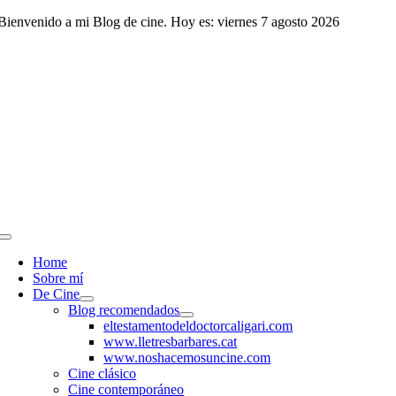
Saltar
Bienvenido a mi Blog de cine. Hoy es: viernes 7 agosto 2026
al
contenido
Toggle
Navigation
Home
Sobre mí
De Cine
Blog recomendados
eltestamentodeldoctorcaligari.com
www.lletresbarbares.cat
www.noshacemosuncine.com
Cine clásico
Cine contemporáneo