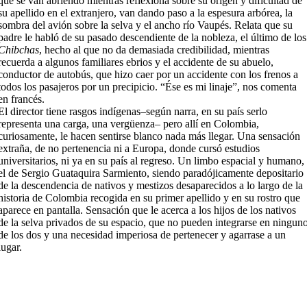
que se van abriendo mientras reflexiona sobre su origen y dificultad de
su apellido en el extranjero, van dando paso a la espesura arbórea, la
sombra del avión sobre la selva y el ancho río Vaupés. Relata que su
padre le habló de su pasado descendiente de la nobleza, el último de los
Chibchas
, hecho al que no da demasiada credibilidad, mientras
recuerda a algunos familiares ebrios y el accidente de su abuelo,
conductor de autobús, que hizo caer por un accidente con los frenos a
todos los pasajeros por un precipicio. “Ése es mi linaje”, nos comenta
en francés.
El director tiene rasgos indígenas–según narra, en su país serlo
representa una carga, una vergüenza– pero allí en Colombia,
curiosamente, le hacen sentirse blanco nada más llegar. Una sensación
extraña, de no pertenencia ni a Europa, donde cursó estudios
universitarios, ni ya en su país al regreso. Un limbo espacial y humano,
el de Sergio Guataquira Sarmiento, siendo paradójicamente depositario
de la descendencia de nativos y mestizos desaparecidos a lo largo de la
historia de Colombia recogida en su primer apellido y en su rostro que
aparece en pantalla. Sensación que le acerca a los hijos de los nativos
de la selva privados de su espacio, que no pueden integrarse en ningun
de los dos y una necesidad imperiosa de pertenecer y agarrase a un
lugar.