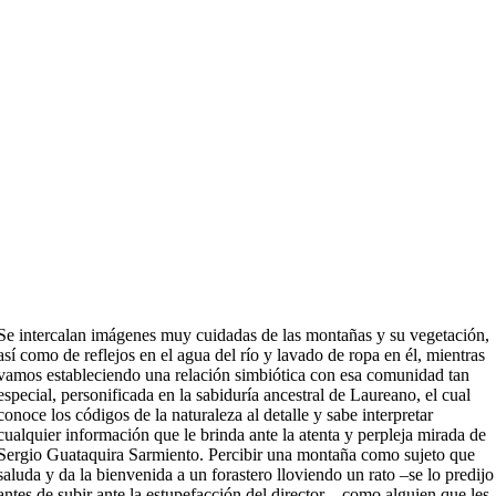
Se intercalan imágenes muy cuidadas de las montañas y su vegetación,
así como de reflejos en el agua del río y lavado de ropa en él, mientras
vamos estableciendo una relación simbiótica con esa comunidad tan
especial, personificada en la sabiduría ancestral de Laureano, el cual
conoce los códigos de la naturaleza al detalle y sabe interpretar
cualquier información que le brinda ante la atenta y perpleja mirada de
Sergio Guataquira Sarmiento. Percibir una montaña como sujeto que
saluda y da la bienvenida a un forastero lloviendo un rato –se lo predijo
antes de subir ante la estupefacción del director–, como alguien que les