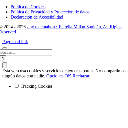
Toggle
Navigation
Política de Cookies
Política de Privacidad y Protección de datos
Declaración de Accesibilidad
© 2024 - 2026
- by macmahon • Estrella Millán Sanjuán, All Rights
Reserved.
Page load link
Buscar:
Esta web usa cookies y servicios de terceras partes. No compartimos
ningún datos con nadie.
Opciones
OK
Rechazar
Tracking Cookies
Ir
a
Arriba