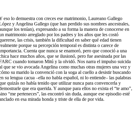
Y eso lo demuestra con creces ese matrimonio, Laureano Gallego
López y Angelina Gallego (que han perdido sus nombres ancestrales,
aunque los tenían), expresando a su forma la manera de conocerse en
un matrimonio arreglado por los padres y los años que les costó
quererse, las crisis, también la dificultad en saber qué edad tienen
realmente porque su percepción temporal es distinta o carece de
importancia. Cuenta que nunca se enamoró, pero que conoció a una
chica hace muchos años, que se ilusionó, pero fue asesinada por las
FARC cuando tomaron Mitú y la olvidó. Nos narra el impulso suicida
al que se vio avocada Angelina como muchas otras mujeres una vez y
cómo su marido la convenció con la soga al cuello a desistir buscando
en su lengua cacua –ella no habla español, ni lo entiende– las palabras
que quizás no había tenido que utilizar nunca para convencerla y
demostrarle que era querida. Y aunque para ellos no exista el “te amo”,
sino “me perteneces”, las encontró sin duda, aunque ese episodio esté
anclado en esa mirada honda y triste de ella de por vida.