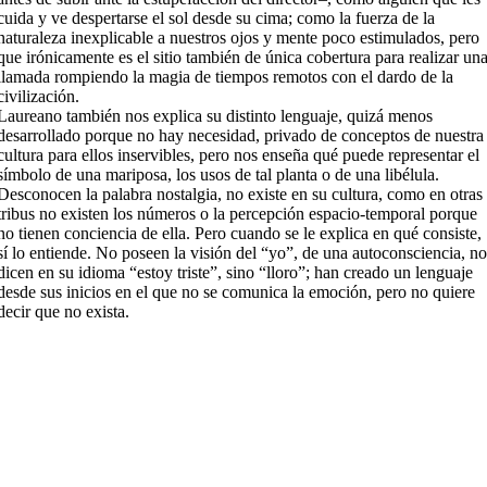
cuida y ve despertarse el sol desde su cima; como la fuerza de la
naturaleza inexplicable a nuestros ojos y mente poco estimulados, pero
que irónicamente es el sitio también de única cobertura para realizar un
llamada rompiendo la magia de tiempos remotos con el dardo de la
civilización.
Laureano también nos explica su distinto lenguaje, quizá menos
desarrollado porque no hay necesidad, privado de conceptos de nuestra
cultura para ellos inservibles, pero nos enseña qué puede representar el
símbolo de una mariposa, los usos de tal planta o de una libélula.
Desconocen la palabra nostalgia, no existe en su cultura, como en otras
tribus no existen los números o la percepción espacio-temporal porque
no tienen conciencia de ella. Pero cuando se le explica en qué consiste,
sí lo entiende. No poseen la visión del “yo”, de una autoconsciencia, n
dicen en su idioma “estoy triste”, sino “lloro”; han creado un lenguaje
desde sus inicios en el que no se comunica la emoción, pero no quiere
decir que no exista.