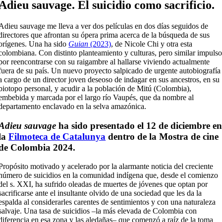
Adieu sauvage. El suicidio como sacrificio.
Adieu sauvage me lleva a ver dos películas en dos días seguidos de
directores que afrontan su ópera prima acerca de la búsqueda de sus
orígenes. Una ha sido
Guian
(2023)
, de Nicole Chi y otra esta
colombiana. Con distinto planteamiento y culturas, pero similar impuls
por reencontrarse con su raigambre al hallarse viviendo actualmente
fuera de su país. Un nuevo proyecto salpicado de urgente autobiografía
a cargo de un director joven deseoso de indagar en sus ancestros, en su
biotopo personal, y acudir a la población de Mitú (Colombia),
embebida y marcada por el largo río Vaupés, que da nombre al
departamento enclavado en la selva amazónica.
Adieu sauvage
ha sido presentado el 12 de diciembre e
la
Filmoteca de Catalunya
dentro de la Mostra de cine
de Colombia 2024.
Propósito motivado y acelerado por la alarmante noticia del creciente
número de suicidios en la comunidad indígena que, desde el comienzo
del s. XXI, ha sufrido oleadas de muertes de jóvenes que optan por
sacrificarse ante el insultante olvido de una sociedad que les da la
espalda al considerarles carentes de sentimientos y con una naturaleza
salvaje. Una tasa de suicidios –la más elevada de Colombia con
diferencia en esa zona y las aledañas– que comenzó a raíz de la toma