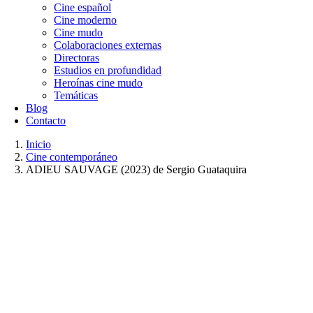
Cine español
Cine moderno
Cine mudo
Colaboraciones externas
Directoras
Estudios en profundidad
Heroínas cine mudo
Temáticas
Blog
Contacto
Inicio
Cine contemporáneo
ADIEU SAUVAGE (2023) de Sergio Guataquira