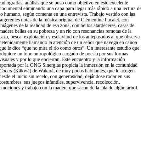
radiografías, análisis que se puso como objetivo en este excelente
documental eliminando una capa para llegar más rápido a una lectura d
lo humano, según comenta en una entrevista. Trabajo vestido con las
sugerentes notas de la música original de Clémentine Pacalet, con
imágenes de la realidad de esa zona, con bellos atardeceres, casas de
madera bellas en su pobreza y un río con resonancias remotas de la
caza, pesca, explotación y esclavitud de los antepasados al que observa
detenidamente llamando la atención de un señor que navega en canoa
que le dice “que no mira el río como otros”. Un interesante estudio que
adquiere un tono antropológico cargado de poesía por sus formas
visuales y por lo que encierran. Este encuentro y la información
aportada por la ONG Sinergias propicia la inmersión en la comunidad
Cacua
(Kãkwã) de Wakará, de muy pocos habitantes, que le acogen
desde el inicio sin recelo, con generosidad, dejándose rodar en sus
costumbres, sus juegos infantiles, supervivencia, recolección,
emociones y trabajo con la madera que sacan de la tala de algún árbol.