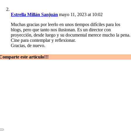
Estrella Millán Sanjuán
mayo 11, 2023 at 10:02
Muchas gracias por leerlo en unos tiempos difíciles para los
blogs, pero que tanto nos ilusionan. Es un director con
proyección, desde luego y su documental merece mucho la pena.
Cine para contemplar y reflexionar.
Gracias, de nuevo.
Comparte este artículo!!!