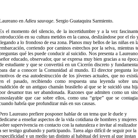
Laureano en
Adieu sauvage
. Sergio Guataquira Sarmiento.
Es el momento del silencio, de la incertidumbre y a la vez fascinant
introducción en su cultura metidos en la canoa, deslizándose por el río 
llegando a lo frondoso de esa zona. Planos muy bellos de las niñas en l
embarcación, corriendo por caminos estrechos por la selva, mientras t
preguntas qué les puede conducir al suicidio. Nos presenta a Laureano
señor educado, observador, que se expresa muy bien gracias a su époc
de estudiante y que se convertirá en un Cicerón discreto y fundamenta
para dar a conocer la Comunidad al mundo. El director pregunta lo
motivos de esa autodestrucción de los jóvenes actuales, que no existí
en el pasado, recibiendo como respuesta una leyenda sobre un
maldición de un antiguo chamán brasileño al que se le suicidó una hij
por desamor tras ser abandonada. Razones que admiten como un sin
insoslayable que cae sobre ellos, como una “gripe” que se contagia
cuando habría que profundizar más en sus causas.
Pero Laureano prefiere posponer hablar de un tema que le duele y
dedicarse a enseñar aspectos de la vida cotidiana de hombres y mujeres
sobre supervivencia en contacto con la naturaleza e invitar al realizador
a ser testigo grabando y participando. Tarea algo difícil de seguir por la
especificidad y un medio tan distinto al habitual del joven al que instan