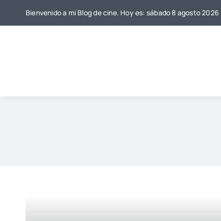
Saltar
Bienvenido a mi Blog de cine. Hoy es: sábado 8 agosto 2026
al
contenido