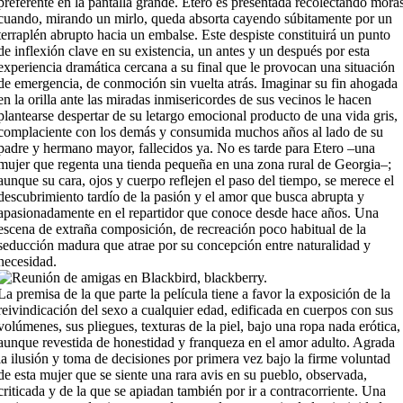
preferente en la pantalla grande. Etero es presentada recolectando mora
cuando, mirando un mirlo, queda absorta cayendo súbitamente por un
terraplén abrupto hacia un embalse. Este despiste constituirá un punto
de inflexión clave en su existencia, un antes y un después por esta
experiencia dramática cercana a su final que le provocan una situación
de emergencia, de conmoción sin vuelta atrás. Imaginar su fin ahogada
en la orilla ante las miradas inmisericordes de sus vecinos le hacen
plantearse despertar de su letargo emocional producto de una vida gris,
complaciente con los demás y consumida muchos años al lado de su
padre y hermano mayor, fallecidos ya. No es tarde para Etero –una
mujer que regenta una tienda pequeña en una zona rural de Georgia–;
aunque su cara, ojos y cuerpo reflejen el paso del tiempo, se merece el
descubrimiento tardío de la pasión y el amor que busca abrupta y
apasionadamente en el repartidor que conoce desde hace años. Una
escena de extraña composición, de recreación poco habitual de la
seducción madura que atrae por su concepción entre naturalidad y
necesidad.
La premisa de la que parte la película tiene a favor la exposición de la
reivindicación del sexo a cualquier edad, edificada en cuerpos con sus
volúmenes, sus pliegues, texturas de la piel, bajo una ropa nada erótica,
aunque revestida de honestidad y franqueza en el amor adulto. Agrada
la ilusión y toma de decisiones por primera vez bajo la firme voluntad
de esta mujer que se siente una rara avis en su pueblo, observada,
criticada y de la que se apiadan también por ir a contracorriente. Una