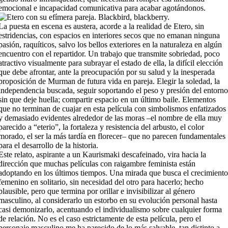
emocional e incapacidad comunicativa para acabar agotándonos.
La puesta en escena es austera, acorde a la realidad de Etero, sin
estridencias, con espacios en interiores secos que no emanan ninguna
pasión, raquíticos, salvo los bellos exteriores en la naturaleza en algún
encuentro con el repartidor. Un trabajo que transmite sobriedad, poco
atractivo visualmente para subrayar el estado de ella, la difícil elección
que debe afrontar, ante la preocupación por su salud y la inesperada
proposición de Murman de futura vida en pareja. Elegir la soledad, la
independencia buscada, seguir soportando el peso y presión del entorn
sin que deje huella; compartir espacio en un último baile. Elementos
que no terminan de cuajar en esta película con simbolismos enfatizados
y demasiado evidentes alrededor de las moras –el nombre de ella muy
parecido a “eterio”, la fortaleza y resistencia del arbusto, el color
morado, el ser la más tardía en florecer– que no parecen fundamentales
para el desarrollo de la historia.
Este relato, aspirante a un Kaurismaki descafeinado, vira hacia la
dirección que muchas películas con raigambre feminista están
adoptando en los últimos tiempos. Una mirada que busca el crecimient
femenino en solitario, sin necesidad del otro para hacerlo; hecho
plausible, pero que termina por orillar e invisibilizar al género
masculino, al considerarlo un estorbo en su evolución personal hasta
casi demonizarlo, acentuando el individualismo sobre cualquier forma
de relación. No es el caso estrictamente de esta película, pero el
personaje masculino me ha parecido de lo más salvable, tan distinto a