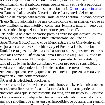
del personaje femenino, su edad madura y que podría ejercer una
identificación en el público, según cuenta en una entrevista publicada
en Cineuropa, con motivo de su inclusión en la
Quincena de cineastas
en Cannes el año pasado. Naveriani deseaba extraerla del relato
dándole un cuerpo para materializarla, al considerarla un icono porque:
“Etero (la protagonista) vive una contradicción en su interior, ya que es
muy inteligente, muy intuitiva, como una ‘feminista natural’, pero aun
así se rinde a lo que el mundo exterior espera de ella”.
Esta película ha obtenido varios premios entre los que destaco los tres
conseguidos en el pasado Festival Internacional de Cine de
Gijón/Xixón (FICX) como el de Mejor actriz a Eka Chavleishvili, el
Mejor actor a Temiko Chinchinadze y el Premio a la distribución.
También está gozando de una amplia carrera con su presencia en otros
festivales como el Atlàntida Mallorca Film Festival (AMFF), que está
de actualidad ahora. El cine georgiano ha gozado de una entidad y
calidad que le han hecho desgajarse y valorarse por su sensibilidad y
estética con independencia del soviético donde estuvo inmerso,
elementos que conserva y que le hacen tener una presencia cada vez
mayor en el cine contemporáneo.
En este caso, el enfoque tiene connotaciones con base feminista por su
procedencia literaria, enfocando la mirada hacia una mujer de casi
cincuenta años que se nos presenta solitaria, con un físico muy distinto
a los cánones y arquetipos habituales que suelen abundar en el cine y
una vida anodina que antes era casi imposible que ocupara una atenció