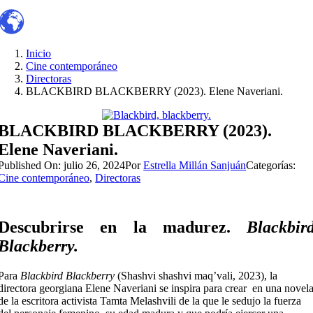
Inicio
Cine contemporáneo
Directoras
BLACKBIRD BLACKBERRY (2023). Elene Naveriani.
BLACKBIRD BLACKBERRY (2023).
Elene Naveriani.
Published On: julio 26, 2024
Por
Estrella Millán Sanjuán
Categorías:
Cine contemporáneo
,
Directoras
Descubrirse en la madurez.
Blackbir
Blackberry.
Para
Blackbird Blackberry
(Shashvi shashvi maq’vali, 2023), la
directora georgiana Elene Naveriani se inspira para crear en una novel
de la escritora activista Tamta Melashvili de la que le sedujo la fuerza