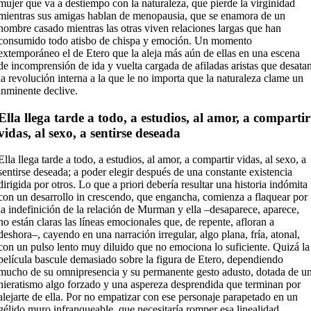
mujer que va a destiempo con la naturaleza, que pierde la virginidad
mientras sus amigas hablan de menopausia, que se enamora de un
hombre casado mientras las otras viven relaciones largas que han
consumido todo atisbo de chispa y emoción. Un momento
extemporáneo el de Etero que la aleja más aún de ellas en una escena
de incomprensión de ida y vuelta cargada de afiladas aristas que desata
la revolución interna a la que le no importa que la naturaleza clame un
inminente declive.
Ella llega tarde a todo, a estudios, al amor, a compartir
vidas, al sexo, a sentirse deseada
Ella llega tarde a todo, a estudios, al amor, a compartir vidas, al sexo, a
sentirse deseada; a poder elegir después de una constante existencia
dirigida por otros. Lo que a priori debería resultar una historia indómita
con un desarrollo in crescendo, que engancha, comienza a flaquear por
la indefinición de la relación de Murman y ella –desaparece, aparece,
no están claras las líneas emocionales que, de repente, afloran a
deshora–, cayendo en una narración irregular, algo plana, fría, atonal,
con un pulso lento muy diluido que no emociona lo suficiente. Quizá la
película bascule demasiado sobre la figura de Etero, dependiendo
mucho de su omnipresencia y su permanente gesto adusto, dotada de u
hieratismo algo forzado y una aspereza desprendida que terminan por
alejarte de ella. Por no empatizar con ese personaje parapetado en un
gélido muro infranqueable, que necesitaría romper esa linealidad