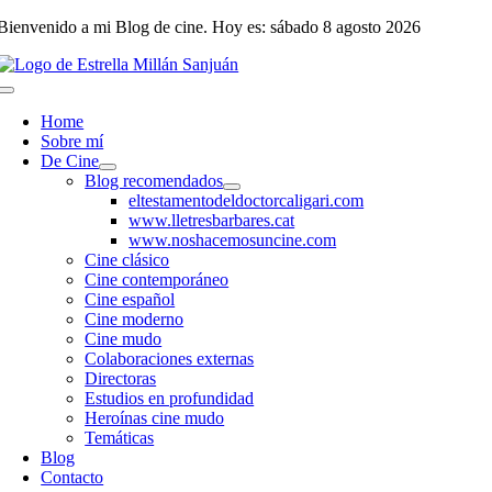
Saltar
Bienvenido a mi Blog de cine. Hoy es: sábado 8 agosto 2026
al
contenido
Toggle
Navigation
Home
Sobre mí
De Cine
Blog recomendados
eltestamentodeldoctorcaligari.com
www.lletresbarbares.cat
www.noshacemosuncine.com
Cine clásico
Cine contemporáneo
Cine español
Cine moderno
Cine mudo
Colaboraciones externas
Directoras
Estudios en profundidad
Heroínas cine mudo
Temáticas
Blog
Contacto