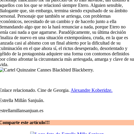
aquellos con los que se relacionó siempre Etero. Alguien sensible,
dialogante que, sin embargo, termina siendo expulsado de su ámbito
personal. Personaje que también se arriesga, con problemas
económicos, necesitado de un cambio y de hacerlo junto a ella
demandando algo que no la hará renunciar a nada, porque Etero no
tenía casi nada a que agarrarse. Paradójicamente, su última decisión
finaliza de nuevo en una situación extemporánea, cruda, en la que es
lanzada casi al abismo con un final abierto por la dificultad de su
culminación en el que ahora sí, el rictus desesperado, desorientado y
gélido de la protagonista adquiere una forma con contornos definidos
por cómo afrontar la circunstancia más arriesgada, amarga y clave de s
vida.
Enlace relacionado. Cine de Georgia.
Alexandre Koberidze.
Estrella Millán Sanjuán.
estrellamillansanjuan.es
Comparte este artículo!!!