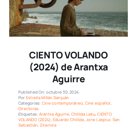
CIENTO VOLANDO
(2024) de Arantxa
Aguirre
Published On: octubre 30, 2024
Por
Estrella Millán Sanjuán
Categorías:
Cine contemporáneo
,
Cine español
,
Directoras
Etiquetas:
Arantxa Aguirre
,
Chillida Leku
,
CIENTO
VOLANDO (2024)
,
Eduardo Chillida
,
Jone Laspiur
,
San
Sebastián
,
Zinemira