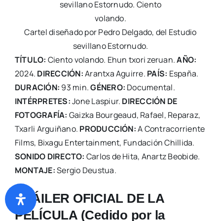
Cartel diseñado por Pedro Delgado, del Estudio
sevillano Estornudo.
TÍTULO:
Ciento volando. Ehun txori zeruan.
AÑO:
2024.
DIRECCIÓN:
Arantxa Aguirre.
PAÍS:
España.
DURACIÓN:
93 min.
GÉNERO:
Documental.
INTÉRPRETES:
Jone Laspiur.
DIRECCIÓN DE
FOTOGRAFÍA:
Gaizka Bourgeaud, Rafael, Reparaz,
Txarli Arguiñano.
PRODUCCIÓN:
A Contracorriente
Films, Bixagu Entertainment, Fundación Chillida.
SONIDO DIRECTO:
Carlos de Hita, Anartz Beobide.
MONTAJE:
Sergio Deustua.
TRÁILER OFICIAL DE LA
PELÍCULA (Cedido por la