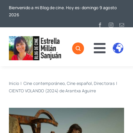
Saltar
Bienvenido a mi Blog de cine. Hoy es: domingo 9 agosto
al
2026
contenido
Toggl
Home
Naviga
Sobre mí
Inicio
Cine contemporáneo
Cine español
Directoras
CIENTO VOLANDO (2024) de Arantxa Aguirre
De Cine
Blog
Contacto