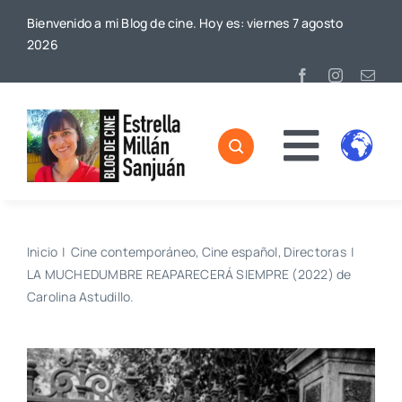
Saltar
Bienvenido a mi Blog de cine. Hoy es: viernes 7 agosto
al
2026
contenido
Toggl
Home
Naviga
Sobre mí
Inicio
Cine contemporáneo
Cine español
Directoras
LA MUCHEDUMBRE REAPARECERÁ SIEMPRE (2022) de
De Cine
Carolina Astudillo.
Blog
Contacto