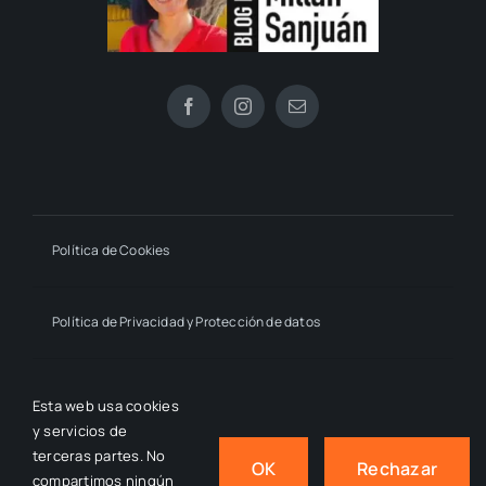
Política de Cookies
Política de Privacidad y Protección de datos
Declaración de Accesibilidad
Esta web usa cookies
y servicios de
terceras partes. No
OK
Rechazar
compartimos ningún
© 2024 - 2026
- by macmahon • Estrella Millán Sanjuán,