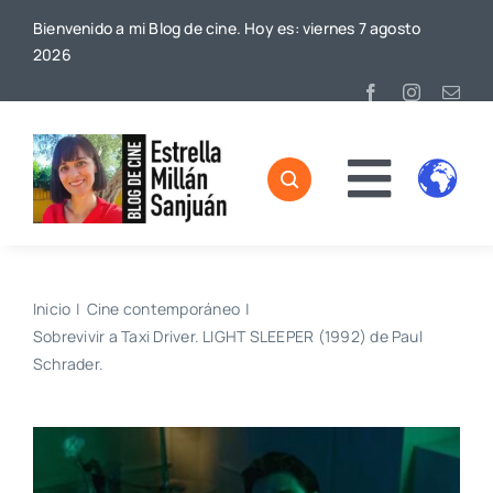
Saltar
Bienvenido a mi Blog de cine. Hoy es: viernes 7 agosto
al
2026
contenido
Toggl
Home
Naviga
Sobre mí
Inicio
Cine contemporáneo
Sobrevivir a Taxi Driver. LIGHT SLEEPER (1992) de Paul
De Cine
Schrader.
Blog
Contacto