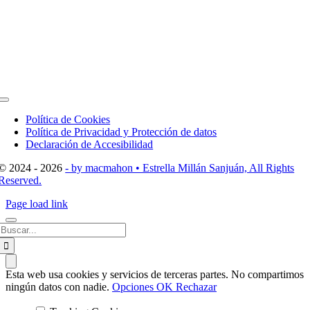
Toggle
Navigation
Política de Cookies
Política de Privacidad y Protección de datos
Declaración de Accesibilidad
© 2024 - 2026
- by macmahon • Estrella Millán Sanjuán, All Rights
Reserved.
Page load link
Buscar:
Esta web usa cookies y servicios de terceras partes. No compartimos
ningún datos con nadie.
Opciones
OK
Rechazar