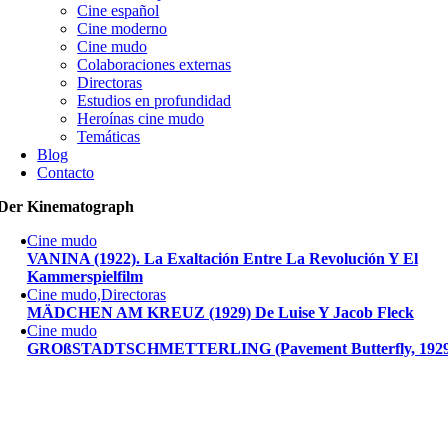
Cine español
Cine moderno
Cine mudo
Colaboraciones externas
Directoras
Estudios en profundidad
Heroínas cine mudo
Temáticas
Blog
Contacto
Der Kinematograph
Cine mudo
VANINA (1922). La Exaltación Entre La Revolución Y El
Kammerspielfilm
Cine mudo,Directoras
MÄDCHEN AM KREUZ (1929) De Luise Y Jacob Fleck
Cine mudo
GROßSTADTSCHMETTERLING (Pavement Butterfly, 1929