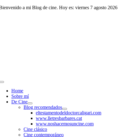
Saltar
Bienvenido a mi Blog de cine. Hoy es: viernes 7 agosto 2026
al
contenido
Toggle
Navigation
Home
Sobre mí
De Cine
Blog recomendados
eltestamentodeldoctorcaligari.com
www.lletresbarbares.cat
www.noshacemosuncine.com
Cine clásico
Cine contemporáneo