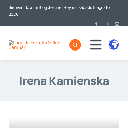
Saltar
Bienvenido a mi Blog de cine. Hoy es: sábado 8 agosto
al
2026
contenido
Toggl
Home
Naviga
Irena Kamienska
Sobre mí
De Cine
Blog
Contacto