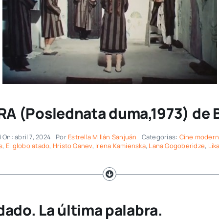
A (Poslednata duma,1973) de 
On: abril 7, 2024
Por
Estrella Millán Sanjuán
Categorías:
Cine moder
s
,
El globo atado
,
Hristo Ganev
,
Irena Kamienska
,
Lana Gogoberidze
,
Lik
dado. La última palabra.