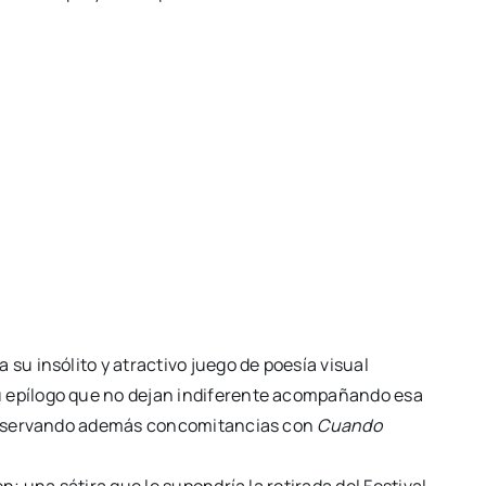
 su insólito y atractivo juego de poesía visual
u epílogo que no dejan indiferente acompañando esa
. Observando además concomitancias con
Cuando
n; una sátira que le supondría la retirada del Festival