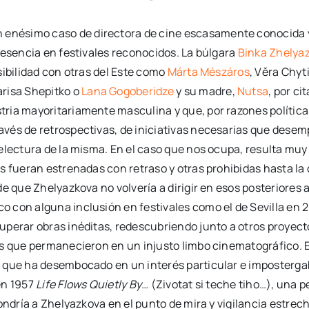
 enésimo caso de directora de cine escasamente conocida y
resencia en festivales reconocidos. La búlgara
Binka Zhelya
sibilidad con otras del Este como
Márta Mészáros
, Věra Chyt
Larisa Shepitko o
Lana Gogoberidze
y su madre,
Nutsa
, por c
ia mayoritariamente masculina y que, por razones políticas,
vés de retrospectivas, de iniciativas necesarias que desem
electura de la misma. En el caso que nos ocupa, resulta muy 
s fueran estrenadas con retraso y otras prohibidas hasta l
de que Zhelyazkova no volvería a dirigir en esos posteriores
con alguna inclusión en festivales como el de Sevilla en 202
perar obras inéditas, redescubriendo junto a otros proyecto
os que permanecieron en un injusto limbo cinematográfico. 
que ha desembocado en un interés particular e impostergable
en 1957
Life Flows Quietly By…
(Zivotat si teche tiho…), una p
ondría a Zhelyazkova en el punto de mira y vigilancia estrec