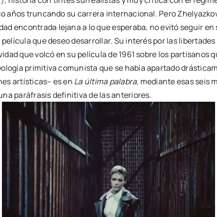
nco años truncando su carrera internacional. Pero Zhelyazko
d encontrada lejana a lo que esperaba, no evitó seguir en su
película que deseo desarrollar. Su interés por las libertades
ividad que volcó en su película de 1961 sobre los partisanos 
eología primitiva comunista que se había apartado drástic
nes artísticas– es en
La última palabra
, mediante esas seis 
a paráfrasis definitiva de las anteriores.