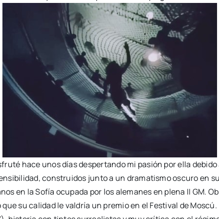
fruté hace unos días despertando mi pasión por ella debido a
ensibilidad, construidos junto a un dramatismo oscuro en s
isanos en la Sofía ocupada por los alemanes en plena II GM
que su calidad le valdría un premio en el Festival de Moscú.
, historia con tintes surrealistas y muy crítica con el régime