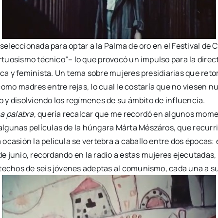
e seleccionada para optar a la Palma de oro en el Festival 
irtuosismo técnico”– lo que provocó un impulso para la direct
ítica y feminista. Un tema sobre mujeres presidiarias que r
o madres entre rejas, lo cual le costaría que no viesen n
do y disolviendo los regímenes de su ámbito de influencia.
ma palabra
, quería recalcar que me recordó en algunos momen
lgunas películas de la húngara Márta Mészáros, que recurri
casión la película se vertebra a caballo entre dos épocas: 
 de junio, recordando en la radio a estas mujeres ejecutadas,
 techos de seis jóvenes adeptas al comunismo, cada una a s