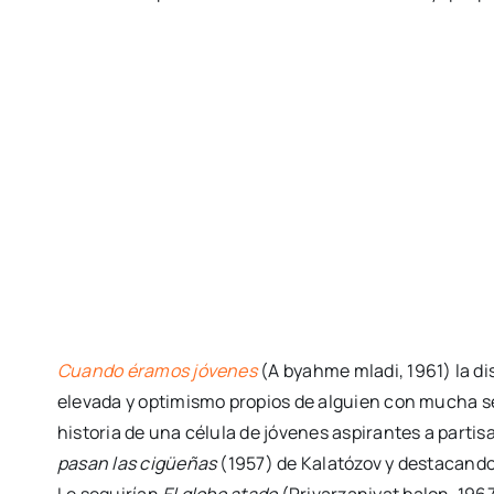
Cuando éramos jóvenes
(A byahme mladi, 1961) la dis
elevada y optimismo propios de alguien con mucha s
historia de una célula de jóvenes aspirantes a part
pasan las cigüeñas
(1957) de Kalatózov y destacando 
Le seguirían
El globo atado
(Privarzaniyat balon, 1967)