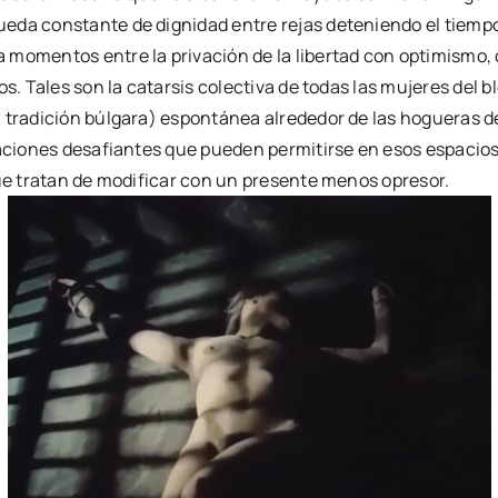
da constante de dignidad entre rejas deteniendo el tiempo ha
momentos entre la privación de la libertad con optimismo, c
os. Tales son la catarsis colectiva de todas las mujeres del
 tradición búlgara) espontánea alrededor de las hogueras de 
tuaciones desafiantes que pueden permitirse en esos espacio
que tratan de modificar con un presente menos opresor.