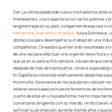
Con
La última palabra
de nuevo nos hallamos ante un
interesantes, una trayectoria con varios premios y p
largometrajes en su país, compartiendo esa casi invi
Kamienska
,
Drahomíra Vihanová
, Yuliya Solntseva, 
obstáculos para desempeñar su trabajo en una industr
compañeros. Cineastas que han sido rescatadas a tra
de una vez para efectuar una urgente reescritura y r
que ya en su país sufrió censura, causando que varia
después de más de treinta años. Unido a la paradoja 
En España es conocida relativamente desde hace poco 
mismo año. Escenarios en los que ponen celo por recu
rellenar esos espacios huecos femeninos de los libr
cuatro de ellas en una plataforma, hecho importante 
comenzaría dirigiendo con su marido, Hristo Ganev, 
sufrirían su prohibición durante treinta años y que p