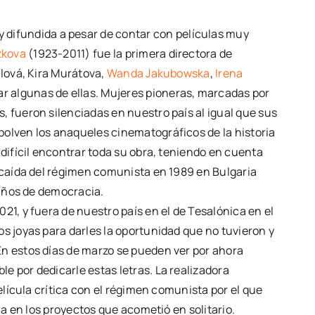
 difundida a pesar de contar con películas muy
zkova
(1923-2011) fue la primera directora de
ilová, Kira Murátova,
Wanda Jakubowska
,
Irena
itar algunas de ellas. Mujeres pioneras, marcadas por
 fueron silenciadas en nuestro país al igual que sus
polven los anaqueles cinematográficos de la historia
difícil encontrar toda su obra, teniendo en cuenta
a caída del régimen comunista en 1989 en Bulgaria
 años de democracia.
1, y fuera de nuestro país en el de Tesalónica en el
s joyas para darles la oportunidad que no tuvieron y
En estos días de marzo se pueden ver por ahora
 por dedicarle estas letras. La realizadora
elícula crítica con el régimen comunista por el que
ha en los proyectos que acometió en solitario.