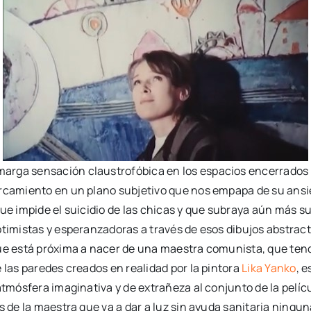
rga sensación claustrofóbica en los espacios encerrados y, 
horcamiento en un plano subjetivo que nos empapa de su an
ue impide el suicidio de las chicas y que subraya aún más su
timistas y esperanzadoras a través de esos dibujos abstracto
que está próxima a nacer de una maestra comunista, que ten
 las paredes creados en realidad por la pintora
Lika Yanko
, 
atmósfera imaginativa y de extrañeza al conjunto de la pelícu
os de la maestra que va a dar a luz sin ayuda sanitaria nin