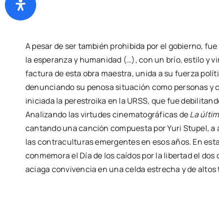
A pesar de ser también prohibida por el gobierno, fu
la esperanza y humanidad (…), con un brío, estilo y v
factura de esta obra maestra, unida a su fuerza pol
denunciando su penosa situación como personas y com
iniciada la perestroika en la URSS, que fue debilitan
Analizando las virtudes cinematográficas de
La últi
cantando una canción compuesta por Yuri Stupel, a a
las contraculturas emergentes en esos años. En esta o
conmemora el Día de los caídos por la libertad el dos
aciaga convivencia en una celda estrecha y de altos