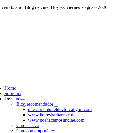
Saltar
nvenido a mi Blog de cine. Hoy es: viernes 7 agosto 2026
al
contenido
ggle
vigation
Home
Sobre mí
De Cine
Blog recomendados
eltestamentodeldoctorcaligari.com
www.lletresbarbares.cat
www.noshacemosuncine.com
Cine clásico
Cine contemporáneo