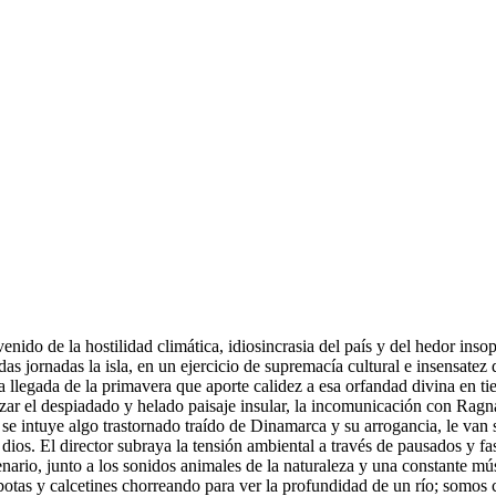
enido de la hostilidad climática, idiosincrasia del país y del hedor inso
das jornadas la isla, en un ejercicio de supremacía cultural e insensate
a llegada de la primavera que aporte calidez a esa orfandad divina en tie
zar el despiadado y helado paisaje insular, la incomunicación con Ragn
 se intuye algo trastornado traído de Dinamarca y su arrogancia, le va
 dios. El director subraya la tensión ambiental a través de pausados y f
nario, junto a los sonidos animales de la naturaleza y una constante mú
botas y calcetines chorreando para ver la profundidad de un río; somos c