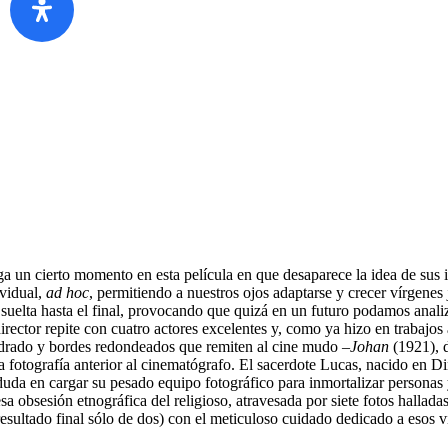
a un cierto momento en esta película en que desaparece la idea de sus i
ividual,
ad hoc
, permitiendo a nuestros ojos adaptarse y crecer vírgenes
 suelta hasta el final, provocando que quizá en un futuro podamos anali
irector repite con cuatro actores excelentes y, como ya hizo en trabajo
drado y bordes redondeados que remiten al cine mudo –
Johan
(1921), d
a fotografía anterior al cinematógrafo. El sacerdote Lucas, nacido en Di
duda en cargar su pesado equipo fotográfico para inmortalizar personas 
sa obsesión etnográfica del religioso, atravesada por siete fotos hallad
resultado final sólo de dos) con el meticuloso cuidado dedicado a esos v