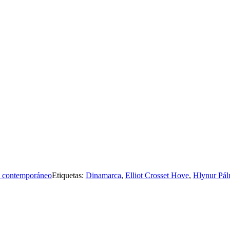
 contemporáneo
Etiquetas:
Dinamarca
,
Elliot Crosset Hove
,
Hlynur Pá