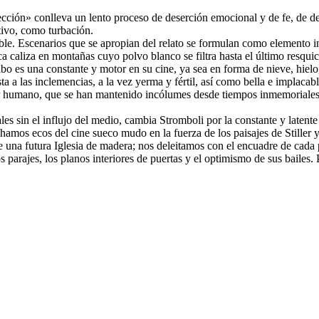
cción» conlleva un lento proceso de deserción emocional y de fe, de d
tivo, como turbación.
able. Escenarios que se apropian del relato se formulan como elemento in
a caliza en montañas cuyo polvo blanco se filtra hasta el último resqui
 es una constante y motor en su cine, ya sea en forma de nieve, hielo, 
sta a las inclemencias, a la vez yerma y fértil, así como bella e implac
er humano, que se han mantenido incólumes desde tiempos inmemoriales y 
ales sin el influjo del medio, cambia Stromboli por la constante y latent
hamos ecos del cine sueco mudo en la fuerza de los paisajes de Stiller y
e una futura Iglesia de madera; nos deleitamos con el encuadre de cada 
s parajes, los planos interiores de puertas y el optimismo de sus bailes