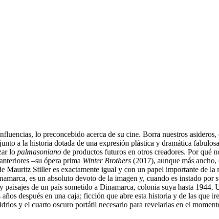
nfluencias, lo preconcebido acerca de su cine. Borra nuestros asideros,
 junto a la historia dotada de una expresión plástica y dramática fabulo
zar lo
palmasoniano
de productos futuros en otros creadores. Por qué n
s anteriores –su ópera prima
Winter Brothers
(2017), aunque más ancho, 
e Mauritz Stiller es exactamente igual y con un papel importante de la
namarca, es un absoluto devoto de la imagen y, cuando es instado por su 
y paisajes de un país sometido a Dinamarca, colonia suya hasta 1944. U
as años después en una caja; ficción que abre esta historia y de las que 
idrios y el cuarto oscuro portátil necesario para revelarlas en el moment