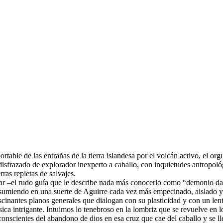
portable de las entrañas de la tierra islandesa por el volcán activo, el o
z disfrazado de explorador inexperto a caballo, con inquietudes antropoló
rras repletas de salvajes.
ar –el rudo guía que le describe nada más conocerlo como “demonio dan
n sumiendo en una suerte de Aguirre cada vez más empecinado, aislado 
ascinantes planos generales que dialogan con su plasticidad y con un le
sica intrigante. Intuimos lo tenebroso en la lombriz que se revuelve en
onscientes del abandono de dios en esa cruz que cae del caballo y se llev