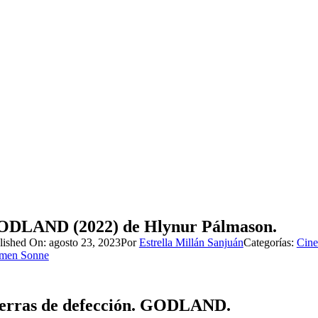
DLAND (2022) de Hlynur Pálmason.
lished On: agosto 23, 2023
Por
Estrella Millán Sanjuán
Categorías:
Cine
men Sonne
erras de defección. GODLAND.