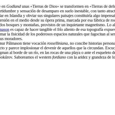
 en
Godland
unas «Tierras de Dios» se transformen en «Tierras de defe
ertidumbre y sensación de desamparo en suelo inestable, con tanto atrac
r en Islandia y obviar sus singulares paisajes constituiría algo impens
ersión en el medio desde su ópera prima, marcada por esa fábrica de roc
dos bosques y montañas, provistos de un inquietante magnetismo. Lo albo
mason
es capaz de hacer tangible el frío aliento de esa topografía expue
smar la fisicidad de los poderosos espacios naturales que fagocitan al s
sus moradores.
nur Pálmason tiene vocación
rosselliniana
, no concibe historias person
cto y parece implosionar el devenir de aquellos que la circundan. Escuc
man al borde de un río, en las rocas de una playa o ante el esqueleto d
Sokúrov. Saboreamos el western
fordiano
con la aridez y grandeza de lo