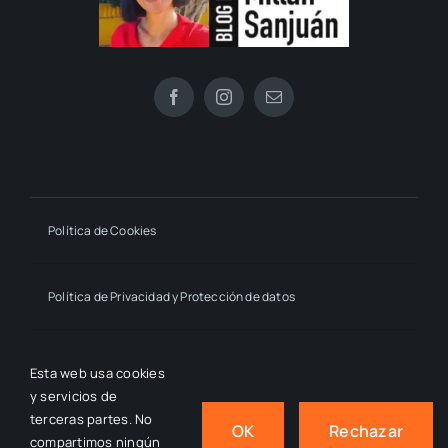
Política de Cookies
Política de Privacidad y Protección de datos
Declaración de Accesibilidad
Esta web usa cookies
y servicios de
terceras partes. No
OK
Rechazar
compartimos ningún
© 2024 - 2026
- by macmahon • Estrella Millán Sanjuán,