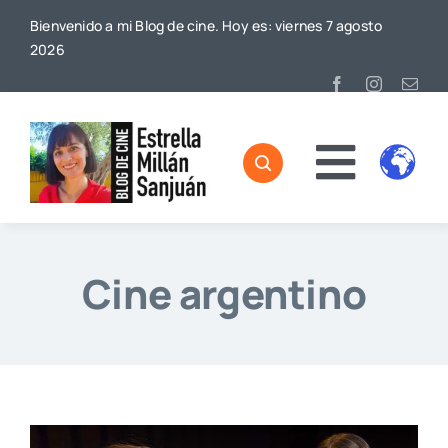
Saltar
Bienvenido a mi Blog de cine. Hoy es: viernes 7 agosto
al
2026
contenido
Toggl
Home
Naviga
Sobre mí
Cine argentino
De Cine
Blog
Contacto