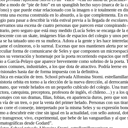
ibe a modo de “pie de foto” en un spanglish hecho suyo (marca de la cas
éfono) y que puede estar relacionado con la imagen o ir totalmente en 
renta una escena construida en lo absurdo, a la que complementa. En es
gio para pasar a describir la vida estival previa a la llegada de escolares
ervamos una escena de cuatro personas que parecen estar conspirando co
trario, pero seguro que está muy medido (Lucía Seles se encarga de la e
escente con un skate, imágenes frías de espacios del colegio y unos perr
a se ha tatuado uno en su muñeca. Adora a la gente y les hace interrelac
game el oxímoron, o lo surreal. Escenas que nos mantienen alerta por s
peculiar forma de comunicarse de Seles y que componen un microespacio 
os su veneración y homenaje por la poeta recorriendo espacios que refl
ño a García-Pelayo que aparece brevemente como sobrino de la poeta. 
nos comunes, industriales, a los que dota de atractivo. Podría leerse en 
isionales hasta dar de forma impuesta con la definitiva.
istoria orbita en torno a la elección de la nueva dirección, al derrocam
mano, que vende helados en un pequeño cubículo del colegio. Una trama
ctora, catequista, preceptora, profesora de inglés, el chileno…) y a lo
onajes con sus dramas, filias, fobias, en apariencia duros, pero que so
a vía de un tren, o por la venta del primer helado. Personas con sus ti
o corre el conserje, interpretado por la misma Seles y su expresión bond
o a descubrir este cine sin igual en la actualidad, con sello autoral, 
e transgresor, vivo, experimental, que bebe de las vanguardias y al que
ematográficas desde Godard”.