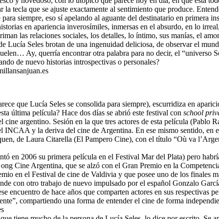
fresco y novedoso, con lo utópico que parece hoy en día, en que está to
r la tecla que se ajuste exactamente al sentimiento que produce. Entend
para siempre, eso sí apelando al aguante del destinatario en primera inst
storias en apariencia inverosímiles, inmersas en el absurdo, en lo irrea
riman las relaciones sociales, los detalles, lo íntimo, sus manías, el a
s de Lucía Seles brotan de una ingenuidad deliciosa, de observar el mu
uelen… Ay, querría encontrar otra palabra para no decir, el “universo Se
ndo de nuevo historias introspectivas o personales?
rece que Lucía Seles se consolida para siempre), escurridiza en aparicio
ta última película? Hace dos días se abrió este festival con
school priv
del cine argentino. Sesión en la que tres actores de esta película (Pablo
del INCAA y la deriva del cine de Argentina. En ese mismo sentido, en
quen, de Laura Citarella (El Pampero Cine), con el título “Où va l’Arge
ntó en 2006 su primera película en el Festival Mar del Plata) pero habrí
 Gong Cine Argentina, que se alzó con el Gran Premio en la Competenci
io en el Festival de cine de Valdivia y que posee uno de los finales má
ende con otro trabajo de nuevo impulsado por el español Gonzalo García
r ese encuentro de hace años que comparten actores en sus respectivas pel
te”, compartiendo una forma de entender el cine de forma independiente
 que tiene mucho de la persona de Lucía Seles, lo dice por escrito. Se