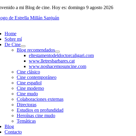
Saltar
nvenido a mi Blog de cine. Hoy es: domingo 9 agosto 2026
al
contenido
ggle
vigation
Home
Sobre mí
De Cine
Blog recomendados
eltestamentodeldoctorcaligari.com
www.lletresbarbares.cat
www.noshacemosuncine.com
Cine clásico
Cine contemporáneo
Cine español
Cine moderno
Cine mudo
Colaboraciones externas
Directoras
Estudios en profundidad
Heroínas cine mudo
Temáticas
Blog
Contacto