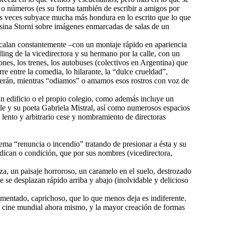
s o números (es su forma también de escribir a amigos por
as veces subyace mucha más hondura en lo escrito que lo que
nsina Storni sobre imágenes enmarcadas de salas de un
rcalan constantemente –con un montaje rápido en apariencia
ling de la vicedirectora y su hermano por la calle, con un
ones, los trenes, los autobuses (colectivos en Argentina) que
e entre la comedia, lo hilarante, la “dulce crueldad”,
nderán, mientras “odiamos” o amamos esos rostros con voz de
ún edificio o el propio colegio, como además incluye un
 y su poeta Gabriela Mistral, así como numerosos espacios
e lento y arbitrario cese y nombramiento de directoras
 lema “renuncia o incendio” tratando de presionar a ésta y su
ican o condición, que por sus nombres (vicedirectora,
za, un paisaje horroroso, un caramelo en el suelo, destrozado
e se desplazan rápido arriba y abajo (inolvidable y delicioso
agmentado, caprichoso, que lo que menos deja es indiferente.
l cine mundial ahora mismo, y la mayor creación de formas