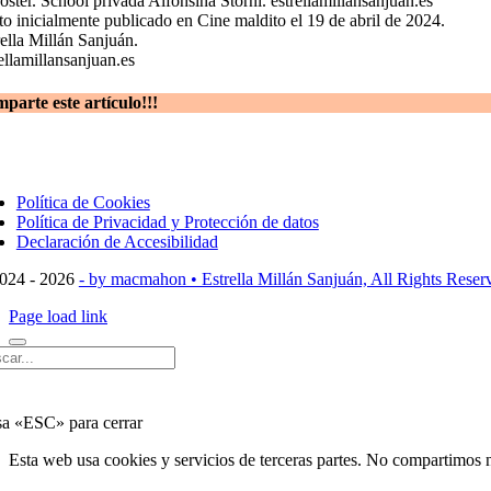
to inicialmente publicado en Cine maldito el 19 de abril de 2024.
ella Millán Sanjuán.
ellamillansanjuan.es
parte este artículo!!!
ggle
vigation
Política de Cookies
Política de Privacidad y Protección de datos
Declaración de Accesibilidad
024 - 2026
- by macmahon • Estrella Millán Sanjuán, All Rights Reser
Page load link
car:
sa «ESC» para cerrar
Esta web usa cookies y servicios de terceras partes. No compartimos