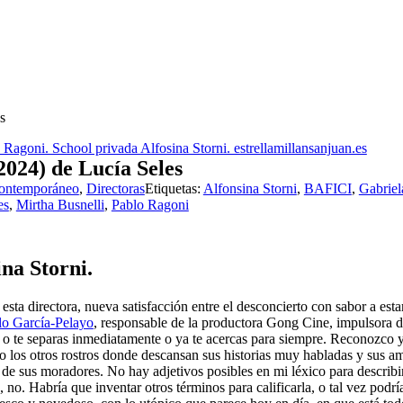
s
) de Lucía Seles
contemporáneo
,
Directoras
Etiquetas:
Alfonsina Storni
,
BAFICI
,
Gabriel
es
,
Mirtha Busnelli
,
Pablo Ragoni
na Storni.
sta directora, nueva satisfacción entre el desconcierto con sabor a est
o García-Pelayo
, responsable de la productora Gong Cine, impulsora d
 o te separas inmediatamente o ya te acercas para siempre. Reconozco ya 
 o los otros rostros donde descansan sus historias muy habladas y sus 
e de sus moradores. No hay adjetivos posibles en mi léxico para describir
o, no. Habría que inventar otros términos para calificarla, o tal vez pod