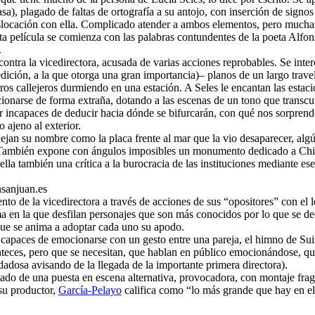
a), plagado de faltas de ortografía a su antojo, con inserción de signo
dislocación con ella. Complicado atender a ambos elementos, pero much
ta película se comienza con las palabras contundentes de la poeta Alfo
.
ntra la vicedirectora, acusada de varias acciones reprobables. Se inte
dición, a la que otorga una gran importancia)– planos de un largo travel
os callejeros durmiendo en una estación. A Seles le encantan las estaci
ionarse de forma extraña, dotando a las escenas de un tono que transcurr
er incapaces de deducir hacia dónde se bifurcarán, con qué nos sorpre
ajeno al exterior.
ejan su nombre como la placa frente al mar que la vio desaparecer, alg
También expone con ángulos imposibles un monumento dedicado a Chile
ella también una crítica a la burocracia de las instituciones mediante es
iento de la vicedirectora a través de acciones de sus “opositores” con el
 en la que desfilan personajes que son más conocidos por lo que se ded
s que se anima a adoptar cada uno su apodo.
n capaces de emocionarse con un gesto entre una pareja, el himno de Sui
ranteces, pero que se necesitan, que hablan en público emocionándose, qu
adosa avisando de la llegada de la importante primera directora).
dotado de una puesta en escena alternativa, provocadora, con montaje fr
 su productor,
García-Pelayo
califica como “lo más grande que hay en e