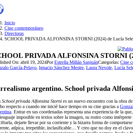
Inicio
Cine contemporáneo
Directoras
SCHOOL PRIVADA ALFONSINA STORNI (2024) de Lucía Sele
CHOOL PRIVADA ALFONSINA STORNI (2024
lished On: abril 19, 2024
Por
Estrella Millán Sanjuán
Categorías:
Cine 
zalo García-Pelayo
,
Ignacio Sánchez Mestre
,
Laura Nevole
,
Lucía Sel
rrealismo argentino. School privada Alfonsi
n
School privada Alfonsina
Storni
es un nuevo encuentro con la obra de e
bo respecto a cuando me inicié hace tiempo en su cine gracias a
Gonzal
entina
. Entrar en sus coordenadas representa una experiencia de la que,
lenguaje imposible en textos sobre la imagen, su rostro como intérprete
ifrarla, dejarte llevar por su corriente y la bizarra forma de comportars
rente, atípica, irrepetible, inclasificable… Y creo que no doy en el clav