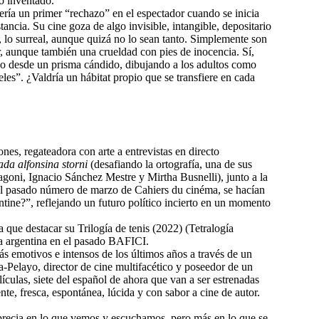
do inventado.
ería un primer “rechazo” en el espectador cuando se inicia
ancia. Su cine goza de algo invisible, intangible, depositario
l, lo surreal, aunque quizá no lo sean tanto. Simplemente son
mor, aunque también una crueldad con pies de inocencia. Sí,
ndo desde un prisma cándido, dibujando a los adultos como
les”. ¿Valdría un hábitat propio que se transfiere en cada
nes, regateadora con arte a entrevistas en directo
ada alfonsina storni
(desafiando la ortografía, una de sus
 Ragoni, Ignacio Sánchez Mestre y Mirtha Busnelli), junto a la
 el pasado número de marzo de Cahiers du cinéma, se hacían
ntine?”, reflejando un futuro político incierto en un momento
a que destacar su Trilogía de tenis (2022) (Tetralogía
a argentina en el pasado BAFICI.
s emotivos e intensos de los últimos años a través de un
-Pelayo, director de cine multifacético y poseedor de un
ículas, siete del español de ahora que van a ser estrenadas
, fresca, espontánea, lúcida y con sabor a cine de autor.
 aprecia en lo que vemos y escuchamos, pero más en lo que se