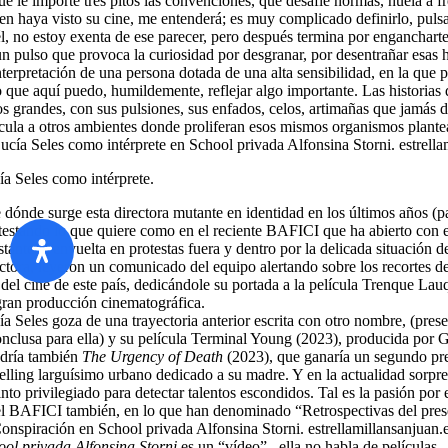
ue le importe tres pitos las convenciones, que desafíe normas, huela a 
en haya visto su cine, me entenderá; es muy complicado definirlo, pulsa
l, no estoy exenta de ese parecer, pero después termina por engancharte 
n pulso que provoca la curiosidad por desgranar, por desentrañar esas hi
nterpretación de una persona dotada de una alta sensibilidad, en la que p
o que aquí puedo, humildemente, reflejar algo importante. Las historia
s grandes, con sus pulsiones, sus enfados, celos, artimañas que jamás d
ícula a otros ambientes donde proliferan esos mismos organismos plantea
ía Seles como intérprete.
dónde surge esta directora mutante en identidad en los últimos años (pa
testando lo que quiere como en el reciente BAFICI que ha abierto con es
tantes), envuelta en protestas fuera y dentro por la delicada situación 
ectora, leyeron un comunicado del equipo alertando sobre los recortes 
del cine de este país, dedicándole su portada a la película Trenque Lau
gran producción cinematográfica.
a Seles goza de una trayectoria anterior escrita con otro nombre, (prese
onclusa para ella) y su película Terminal Young (2023), producida por
dría también
The Urgency of Death
(2023), que ganaría un segundo prem
velling larguísimo urbano dedicado a su madre. Y en la actualidad sorpr
into privilegiado para detectar talentos escondidos. Tal es la pasión po
el BAFICI también, en lo que han denominado “Retrospectivas del presen
ool privada Alfonsina Storni
es un “vídeo” –ella no habla de películas–