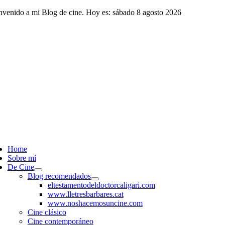
Saltar
nvenido a mi Blog de cine. Hoy es: sábado 8 agosto 2026
al
contenido
ggle
vigation
Home
Sobre mí
De Cine
Blog recomendados
eltestamentodeldoctorcaligari.com
www.lletresbarbares.cat
www.noshacemosuncine.com
Cine clásico
Cine contemporáneo