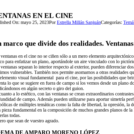
ENTANAS EN EL CINE
lished On: mayo 25, 2023
Por
Estrella Millán Sanjuán
Categorías:
Temát
 marco que divide dos realidades. Ventanas 
 ventanas en el cine no se ciñen sólo a un mero elemento arquitectónico
co para enfatizar un plano, aportándole un aire vinculado con lo pictó
 ventanas separan lo interior respecto al exterior, pueden diferenciar 
timos vulnerables. También nos permite asomarnos a otras realidades que
lemento visual fundamental para el cine, por las posibilidades que brin
enta lo que se sugiere en fuera de campo si los vemos desde un plano do
licándonos en algún secreto o giro del guion.
uanto a lo estético, con las ventanas se crean extraordinarios contraste
fundidad de campo. Además pueden utilizarse para aportar simetría perf
ólicas de múltiples temáticas como la falta de libertad, la opresión, la
 pieza fundamental en la composición de muchos grandes planos de la hi
rlas todas.
ero que sean de vuestro agrado.
OEMA DE AMPARO MORENO LÓPEZ