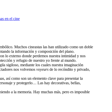
as en el cine
simbólico. Muchos cineastas las han utilizado como un doble
entando la información y composición del plano.
n con lo externo donde perdemos nuestra intimidad y nos
otección y refugio de nuestro yo frente al mundo.
gila sigiloso, mediante los cuales nuestra imaginación
pectadores nos volvemos
voyeurs
de lo recóndito y privado,
inas, así como son un elemento clave para presentar la
ersonaje y protegerlo… Las hay decorativas, bellas,
viniendo a la memoria. Hay muchas más, pero es imposible