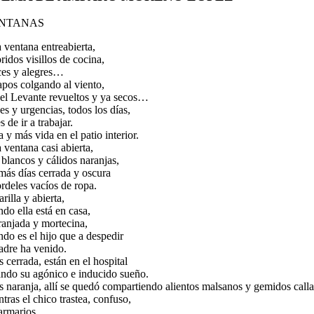
NTANAS
 ventana entreabierta,
ridos visillos de cocina,
ices y alegres…
apos colgando al viento,
 el Levante revueltos y ya secos…
s y urgencias, todos los días,
s de ir a trabajar.
 y más vida en el patio interior.
 ventana casi abierta,
blancos y cálidos naranjas,
 más días cerrada y oscura
rdeles vacíos de ropa.
illa y abierta,
do ella está en casa,
ranjada y mortecina,
do es el hijo que a despedir
padre ha venido.
s cerrada, están en el hospital
ando su agónico e inducido sueño.
es naranja, allí se quedó compartiendo alientos malsanos y gemidos call
tras el chico trastea, confuso,
armarios.