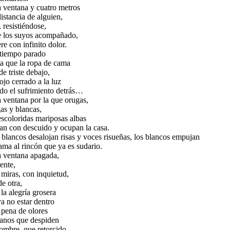
 ventana y cuatro metros
istancia de alguien,
 resistiéndose,
e los suyos acompañado,
e con infinito dolor.
tiempo parado
ta que la ropa de cama
e triste debajo,
jo cerrado a la luz
odo el sufrimiento detrás…
 ventana por la que orugas,
as y blancas,
escoloridas mariposas albas
ran con descuido y ocupan la casa.
 blancos desalojan risas y voces risueñas, los blancos empujan
ama al rincón que ya es sudario.
 ventana apagada,
ente,
 miras, con inquietud,
e otra,
la alegría grosera
a no estar dentro
 pena de olores
anos que despiden
hombre, que retorcido,