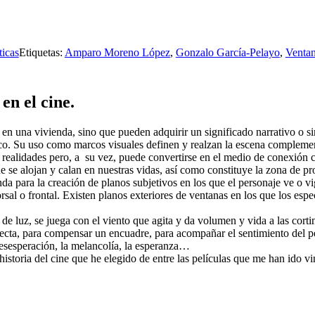
icas
Etiquetas:
Amparo Moreno López
,
Gonzalo García-Pelayo
,
Ventan
en el cine.
 en una vivienda, sino que pueden adquirir un significado narrativo o 
rico. Su uso como marcos visuales definen y realzan la escena complem
dos realidades pero, a su vez, puede convertirse en el medio de conexió
 se alojan y calan en nuestras vidas, así como constituye la zona de pr
da para la creación de planos subjetivos en los que el personaje ve o vi
rsal o frontal. Existen planos exteriores de ventanas en los que los es
s de luz, se juega con el viento que agita y da volumen y vida a las cort
ecta, para compensar un encuadre, para acompañar el sentimiento del p
 desesperación, la melancolía, la esperanza…
storia del cine que he elegido de entre las películas que me han ido 