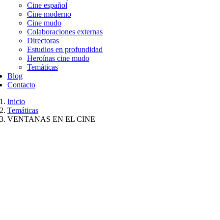
Cine español
Cine moderno
Cine mudo
Colaboraciones externas
Directoras
Estudios en profundidad
Heroínas cine mudo
Temáticas
Blog
Contacto
Inicio
Temáticas
VENTANAS EN EL CINE